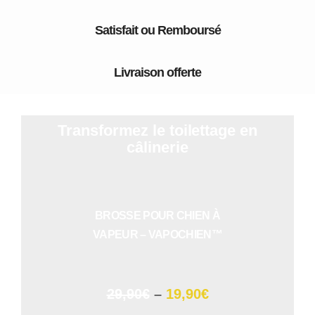
Satisfait ou Remboursé
Livraison offerte
Transformez le toilettage en
câlinerie
BROSSE POUR CHIEN À
VAPEUR – VAPOCHIEN™
29,90€
–
19,90€