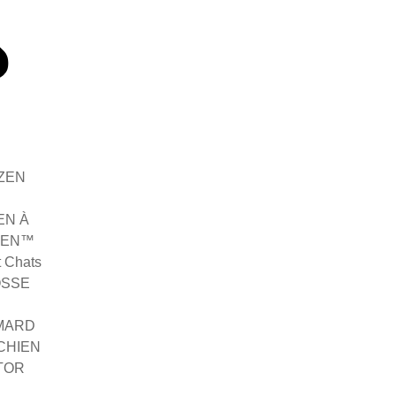
ZEN
EN À
IEN™
t Chats
OSSE
MARD
CHIEN
TOR