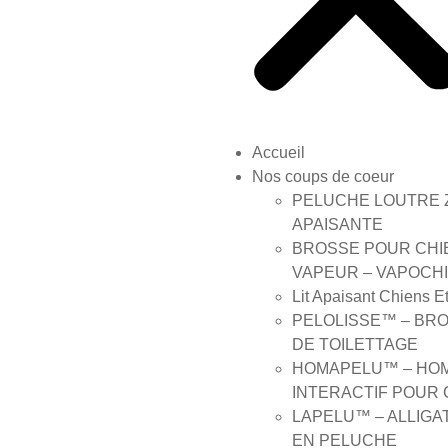
Accueil
Nos coups de coeur
PELUCHE LOUTRE 
APAISANTE
BROSSE POUR CHI
VAPEUR – VAPOCH
Lit Apaisant Chiens E
PELOLISSE™ – BR
DE TOILETTAGE
HOMAPELU™ – HO
INTERACTIF POUR 
LAPELU™ – ALLIGA
EN PELUCHE