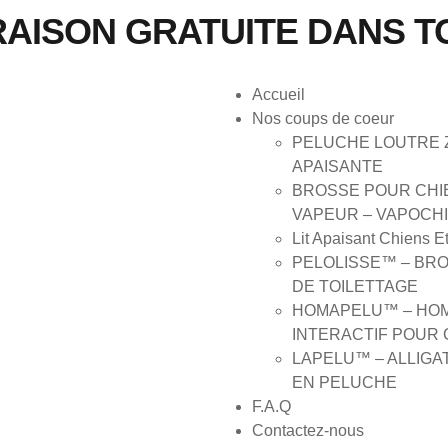
RAISON GRATUITE DANS T
Accueil
Nos coups de coeur
PELUCHE LOUTRE 
APAISANTE
BROSSE POUR CHI
VAPEUR – VAPOCH
Lit Apaisant Chiens E
PELOLISSE™ – BR
DE TOILETTAGE
HOMAPELU™ – HO
INTERACTIF POUR 
LAPELU™ – ALLIGA
EN PELUCHE
F.A.Q
Contactez-nous