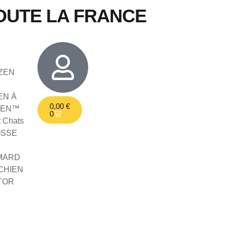
OUTE LA FRANCE
ZEN
EN À
0,00
€
IEN™
0
t Chats
OSSE
MARD
CHIEN
TOR