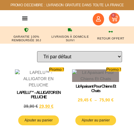
PROMO DECEMBRE : LIVRAISON GRATUITE DANS TOUTE LA FRANCE
0
NOS COUPS DE COEUR
CONTACTEZ-NOUS
GARANTIE 100%
LIVRAISON À DOMICILE
RETOUR OFFERT
REMBOURSÉE 30J
SUIVI
Promo !
Promo !
Lit Apaisant Pour Chiens Et
Chats
LAPELU™ – ALLIGATOR EN
PELUCHE
29,45
€
–
75,90
€
39,90
€
29,90
€
Ajouter au panier
Ajouter au panier