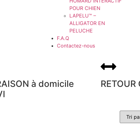
HOMARD INTERACTIF
POUR CHIEN
LAPELU™ –
ALLIGATOR EN
PELUCHE
F.A.Q
Contactez-nous
RAISON à domicile
RETOUR 
VI