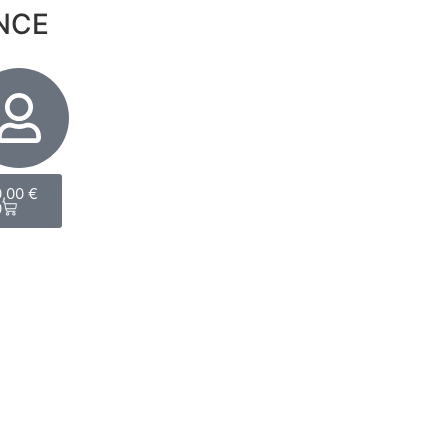
NCE
0,00
€
0