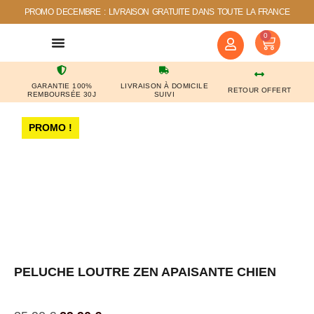
PROMO DECEMBRE : LIVRAISON GRATUITE DANS TOUTE LA FRANCE
0
NOS COUPS DE COEUR
CONTACTEZ-NOUS
GARANTIE 100%
LIVRAISON À DOMICILE
RETOUR OFFERT
REMBOURSÉE 30J
SUIVI
PROMO !
PELUCHE LOUTRE ZEN APAISANTE CHIEN