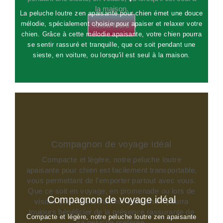
la maison.
La peluche loutre zen apaisante pour chien émet une douce
mélodie, spécialement choisie pour apaiser et relaxer votre
Know More
chien. Grâce à cette mélodie apaisante, votre chien pourra
se sentir rassuré et tranquille, que ce soit pendant une
sieste, en voiture, ou lorsqu'il est seul à la maison.
Compagnon de voyage idéal
Compacte et légère, notre peluche loutre
apaisante pour chien est facilement transportable,
vous permettant de l'emporter partout avec vous.
Que ce soit en voyage, en promenade ou lors de
Compagnon de voyage idéal
visites chez le vétérinaire, votre chien pourra
toujours bénéficier de la présence rassurante de
Compacte et légère, notre peluche loutre zen apaisante
sa peluche préférée.