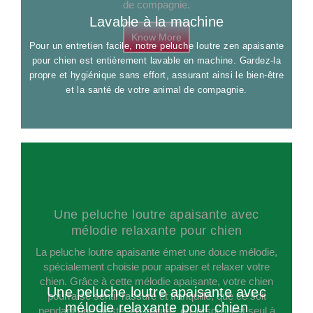
de compagnie.
Lavable à la machine
Know More
Pour un entretien facile, notre peluche loutre zen apaisante
pour chien est entièrement lavable en machine. Gardez-la
propre et hygiénique sans effort, assurant ainsi le bien-être
et la santé de votre animal de compagnie.
Une peluche loutre apaisante avec
mélodie relaxante pour chien
La peluche loutre apaisante émet une douce mélodie,
spécialement choisie pour apaiser et relaxer votre
chien. Grâce à cette mélodie apaisante, votre chien
Une peluche loutre apaisante avec
pourra se sentir rassuré et tranquille, que ce soit
mélodie relaxante pour chien
pendant une sieste, en voiture, ou lorsqu'il est seul à