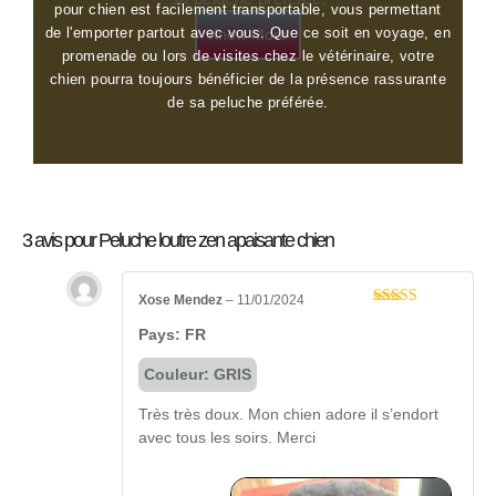
pour chien est facilement transportable, vous permettant
de l'emporter partout avec vous. Que ce soit en voyage, en
Know More
promenade ou lors de visites chez le vétérinaire, votre
chien pourra toujours bénéficier de la présence rassurante
de sa peluche préférée.
3 avis pour
Peluche loutre zen apaisante chien
Xose Mendez
–
11/01/2024
Note
5
sur 5
Pays: FR
Couleur: GRIS
Très très doux. Mon chien adore il s’endort
avec tous les soirs. Merci