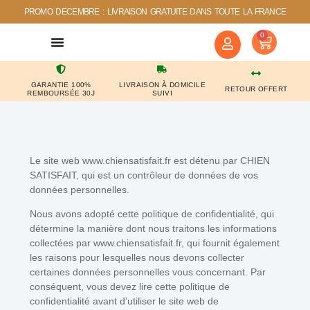
PROMO DECEMBRE : LIVRAISON GRATUITE DANS TOUTE LA FRANCE
0
NOS COUPS DE COEUR
CONTACTEZ-NOUS
GARANTIE 100%
LIVRAISON À DOMICILE
RETOUR OFFERT
REMBOURSÉE 30J
SUIVI
Le site web www.chiensatisfait.fr est détenu par CHIEN
SATISFAIT, qui est un contrôleur de données de vos
données personnelles.
Nous avons adopté cette politique de confidentialité, qui
détermine la manière dont nous traitons les informations
collectées par www.chiensatisfait.fr, qui fournit également
les raisons pour lesquelles nous devons collecter
certaines données personnelles vous concernant. Par
conséquent, vous devez lire cette politique de
confidentialité avant d’utiliser le site web de