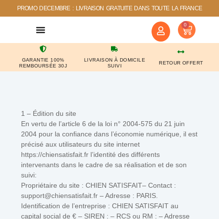
PROMO DECEMBRE : LIVRAISON GRATUITE DANS TOUTE LA FRANCE
0
NOS COUPS DE COEUR
CONTACTEZ-NOUS
GARANTIE 100%
LIVRAISON À DOMICILE
RETOUR OFFERT
REMBOURSÉE 30J
SUIVI
1 – Édition du site
En vertu de l’article 6 de la loi n° 2004-575 du 21 juin
2004 pour la confiance dans l’économie numérique, il est
précisé aux utilisateurs du site internet
https://chiensatisfait.fr l’identité des différents
intervenants dans le cadre de sa réalisation et de son
suivi:
Propriétaire du site : CHIEN SATISFAIT– Contact :
support@chiensatisfait.fr – Adresse : PARIS.
Identification de l’entreprise : CHIEN SATISFAIT au
capital social de € – SIREN : – RCS ou RM : – Adresse