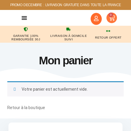
PROMO DECEMBRE : LIVRAISON GRATUITE DANS TOUTE LA FRANCE
0
NOS COUPS DE COEUR
CONTACTEZ-NOUS
GARANTIE 100%
LIVRAISON À DOMICILE
RETOUR OFFERT
REMBOURSÉE 30J
SUIVI
Mon panier
Votre panier est actuellement vide.
Retour à la boutique